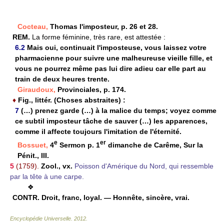
Cocteau,
Thomas l'imposteur, p. 26 et 28.
REM.
La forme féminine, très rare, est attestée :
6.2
Mais oui, continuait l'imposteuse, vous laissez votre
pharmacienne pour suivre une malheureuse vieille fille, et
vous ne pourrez même pas lui dire adieu car elle part au
train de deux heures trente.
Giraudoux,
Provinciales, p. 174.
♦
Fig., littér. (Choses abstraites) :
7
(…) prenez garde (…) à la malice du temps; voyez comme
ce subtil imposteur tâche de sauver (…) les apparences,
comme il affecte toujours l'imitation de l'éternité.
e
er
Bossuet,
4
Sermon p. 1
dimanche de Carême, Sur la
Pénit., III.
5
(1759).
Zool.,
vx.
Poisson d'Amérique du Nord, qui ressemble
par la tête à une carpe.
❖
CONTR.
Droit, franc, loyal. — Honnête, sincère, vrai.
Encyclopédie Universelle
.
2012
.