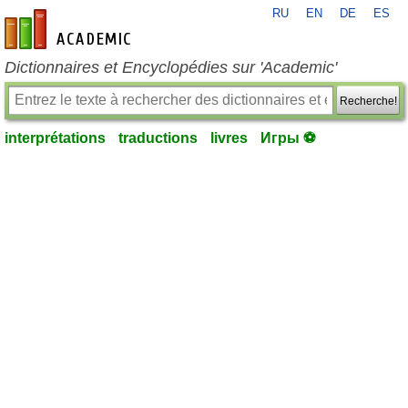
RU
EN
DE
ES
fr-academic.com
Dictionnaires et Encyclopédies sur 'Academic'
Recherche!
interprétations
traductions
livres
Игры ⚽