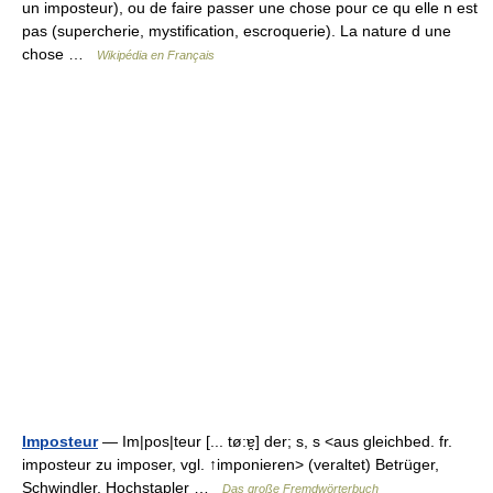
un imposteur), ou de faire passer une chose pour ce qu elle n est
pas (supercherie, mystification, escroquerie). La nature d une
chose …
Wikipédia en Français
Imposteur
— Im|pos|teur [... tø:ɐ̯] der; s, s <aus gleichbed. fr.
imposteur zu imposer, vgl. ↑imponieren> (veraltet) Betrüger,
Schwindler, Hochstapler …
Das große Fremdwörterbuch