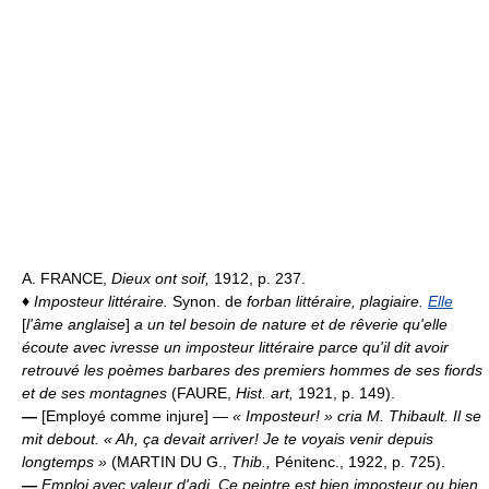
A. FRANCE,
Dieux ont soif,
1912, p. 237.
♦
Imposteur littéraire.
Synon. de
forban littéraire, plagiaire.
Elle
[
l'âme anglaise
]
a un tel besoin de nature et de rêverie qu'elle
écoute avec ivresse un imposteur littéraire parce qu'il dit avoir
retrouvé les poèmes barbares des premiers hommes de ses fiords
et de ses montagnes
(FAURE,
Hist. art,
1921, p. 149).
—
[Employé comme injure]
— « Imposteur! » cria M. Thibault. Il se
mit debout. « Ah, ça devait arriver! Je te voyais venir depuis
longtemps »
(MARTIN DU G.,
Thib.,
Pénitenc., 1922, p. 725).
—
Emploi avec valeur d'adj.
Ce peintre est bien imposteur ou bien