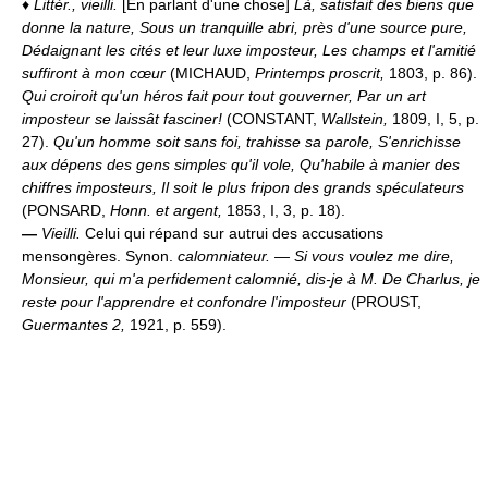
♦
Littér., vieilli.
[En parlant d'une chose]
Là, satisfait des biens que
donne la nature, Sous un tranquille abri, près d'une source pure,
Dédaignant les cités et leur luxe imposteur, Les champs et l'amitié
suffiront à mon cœur
(MICHAUD,
Printemps proscrit,
1803, p. 86).
Qui croiroit qu'un héros fait pour tout gouverner, Par un art
imposteur se laissât fasciner!
(CONSTANT,
Wallstein,
1809, I, 5, p.
27).
Qu'un homme soit sans foi, trahisse sa parole, S'enrichisse
aux dépens des gens simples qu'il vole, Qu'habile à manier des
chiffres imposteurs, Il soit le plus fripon des grands spéculateurs
(PONSARD,
Honn. et argent,
1853, I, 3, p. 18).
—
Vieilli.
Celui qui répand sur autrui des accusations
mensongères. Synon.
calomniateur.
— Si vous voulez me dire,
Monsieur, qui m'a perfidement calomnié, dis-je à M. De Charlus, je
reste pour l'apprendre et confondre l'imposteur
(PROUST,
Guermantes 2,
1921, p. 559).