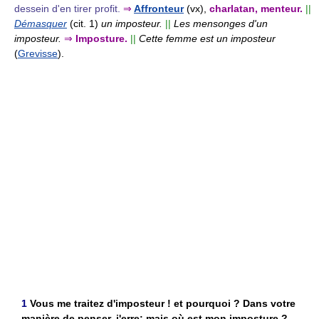
dessein d'en tirer profit.
⇒
Affronteur
(vx),
charlatan, menteur.
||
Démasquer
(cit. 1)
un imposteur.
||
Les mensonges d'un
imposteur.
⇒
Imposture.
||
Cette femme est un imposteur
(
Grevisse
).
1
Vous me traitez d'imposteur ! et pourquoi ? Dans votre
manière de penser, j'erre; mais où est mon imposture ?