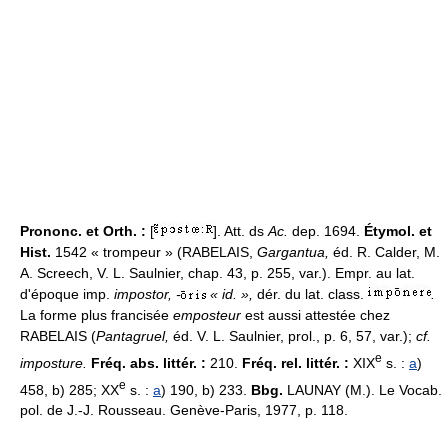
Prononc. et Orth. :
[
]. Att. ds
Ac.
dep. 1694.
Étymol. et
Hist.
1542 « trompeur » (RABELAIS,
Gargantua,
éd. R. Calder, M.
A. Screech, V. L. Saulnier, chap. 43, p. 255, var.). Empr. au lat.
d'époque imp.
impostor, -
« id. »,
dér. du lat. class.
.
La forme plus francisée
emposteur
est aussi attestée chez
RABELAIS (
Pantagruel,
éd. V. L. Saulnier, prol., p. 6, 57, var.);
cf.
e
imposture.
Fréq. abs. littér. :
210.
Fréq. rel. littér. :
XIX
s. :
a
)
e
458, b) 285; XX
s. :
a
) 190, b) 233.
Bbg.
LAUNAY (M.). Le Vocab.
pol. de J.-J. Rousseau. Genève-Paris, 1977, p. 118.