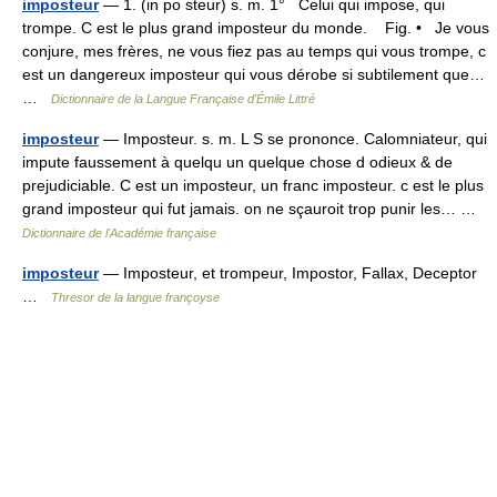
imposteur
— 1. (in po steur) s. m. 1° Celui qui impose, qui
trompe. C est le plus grand imposteur du monde. Fig. • Je vous
conjure, mes frères, ne vous fiez pas au temps qui vous trompe, c
est un dangereux imposteur qui vous dérobe si subtilement que…
…
Dictionnaire de la Langue Française d'Émile Littré
imposteur
— Imposteur. s. m. L S se prononce. Calomniateur, qui
impute faussement à quelqu un quelque chose d odieux & de
prejudiciable. C est un imposteur, un franc imposteur. c est le plus
grand imposteur qui fut jamais. on ne sçauroit trop punir les… …
Dictionnaire de l'Académie française
imposteur
— Imposteur, et trompeur, Impostor, Fallax, Deceptor
…
Thresor de la langue françoyse