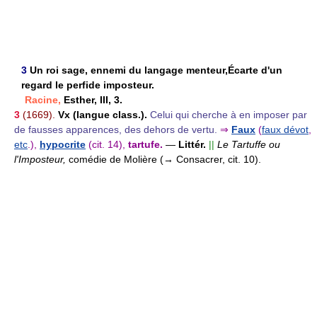
3
Un roi sage, ennemi du langage menteur,Écarte d'un
regard le perfide imposteur.
Racine,
Esther, III, 3.
3
(1669).
Vx (langue class.).
Celui qui cherche à en imposer par
de fausses apparences, des dehors de vertu.
⇒
Faux
(
faux dévot
,
etc
.),
hypocrite
(cit. 14),
tartufe.
—
Littér.
||
Le Tartuffe ou
l'Imposteur,
comédie de Molière (→ Consacrer, cit. 10).