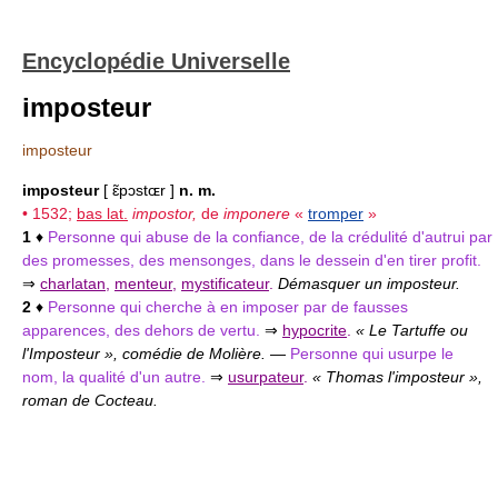
Encyclopédie Universelle
imposteur
imposteur
imposteur
[ ɛ̃pɔstɶr ]
n. m.
• 1532;
bas lat.
impostor,
de
imponere
«
tromper
»
1
♦
Personne qui abuse de la confiance, de la crédulité d'autrui par
des promesses, des mensonges, dans le dessein d'en tirer profit.
⇒
charlatan
,
menteur
,
mystificateur
.
Démasquer un imposteur.
2
♦
Personne qui cherche à en imposer par de fausses
apparences, des dehors de vertu.
⇒
hypocrite
.
« Le Tartuffe ou
l'Imposteur », comédie de Molière.
—
Personne qui usurpe le
nom, la qualité d'un autre.
⇒
usurpateur
.
« Thomas l'imposteur »,
roman de Cocteau.