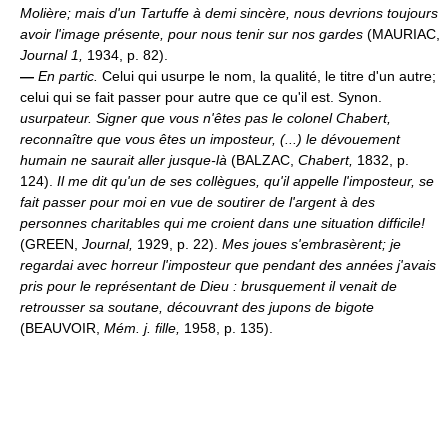
Molière; mais d'un Tartuffe à demi sincère, nous devrions toujours
avoir l'image présente, pour nous tenir sur nos gardes
(MAURIAC,
Journal 1,
1934, p. 82).
—
En partic.
Celui qui usurpe le nom, la qualité, le titre d'un autre;
celui qui se fait passer pour autre que ce qu'il est. Synon.
usurpateur.
Signer que vous n'êtes pas le colonel Chabert,
reconnaître que vous êtes un imposteur, (...) le dévouement
humain ne saurait aller jusque-là
(BALZAC,
Chabert,
1832, p.
124).
Il me dit qu'un de ses collègues, qu'il appelle l'imposteur, se
fait passer pour moi en vue de soutirer de l'argent à des
personnes charitables qui me croient dans une situation difficile!
(GREEN,
Journal,
1929, p. 22).
Mes joues s'embrasèrent; je
regardai avec horreur l'imposteur que pendant des années j'avais
pris pour le représentant de Dieu : brusquement il venait de
retrousser sa soutane, découvrant des jupons de bigote
(BEAUVOIR,
Mém. j. fille,
1958, p. 135).