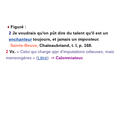
♦
Figuré :
2
Je voudrais qu'on pût dire du talent qu'il est un
enchanteur
toujours, et jamais un
imposteur.
Sainte-Beuve,
Chateaubriand, t. I, p. 168.
2
Vx.
« Celui qui charge qqn d'imputations odieuses, mais
mensongères » (
Littré
).
⇒
Calomniateur.