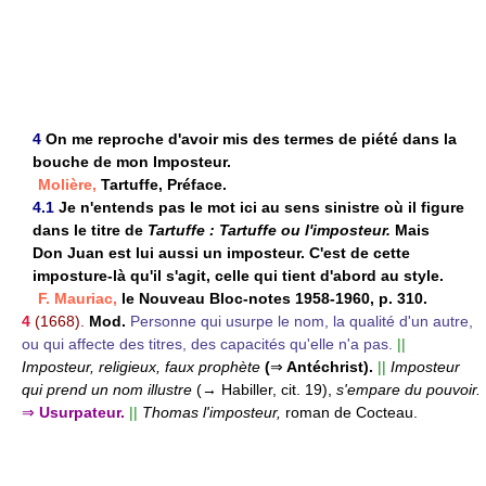
4
On me reproche d'avoir mis des termes de piété dans la
bouche de mon Imposteur.
Molière,
Tartuffe, Préface.
4.1
Je n'entends pas le mot ici au sens sinistre où il figure
dans le titre de
Tartuffe : Tartuffe ou l'imposteur.
Mais
Don Juan est lui aussi un imposteur. C'est de cette
imposture-là qu'il s'agit, celle qui tient d'abord au style.
F. Mauriac,
le Nouveau Bloc-notes 1958-1960, p. 310.
4
(1668).
Mod.
Personne qui usurpe le nom, la qualité d'un autre,
ou qui affecte des titres, des capacités qu'elle n'a pas.
||
Imposteur, religieux, faux prophète
(
⇒
Antéchrist).
||
Imposteur
qui prend un nom illustre
(→ Habiller, cit. 19),
s'empare du pouvoir.
⇒
Usurpateur.
||
Thomas l'imposteur,
roman de Cocteau.