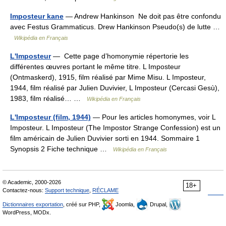
Imposteur kane
— Andrew Hankinson Ne doit pas être confondu
avec Festus Grammaticus. Drew Hankinson Pseudo(s) de lutte …
Wikipédia en Français
L'Imposteur
— Cette page d’homonymie répertorie les
différentes œuvres portant le même titre. L Imposteur
(Ontmaskerd), 1915, film réalisé par Mime Misu. L Imposteur,
1944, film réalisé par Julien Duvivier, L Imposteur (Cercasi Gesù),
1983, film réalisé… …
Wikipédia en Français
L'Imposteur (film, 1944)
— Pour les articles homonymes, voir L
Imposteur. L Imposteur (The Impostor Strange Confession) est un
film américain de Julien Duvivier sorti en 1944. Sommaire 1
Synopsis 2 Fiche technique …
Wikipédia en Français
© Academic, 2000-2026
18+
Contactez-nous:
Support technique
,
RÉCLAME
Dictionnaires exportation
, créé sur PHP,
Joomla,
Drupal,
WordPress, MODx.