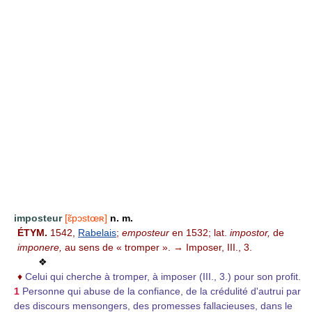
imposteur
[ɛ̃pɔstœʀ]
n. m.
ÉTYM.
1542,
Rabelais
;
emposteur
en 1532; lat.
impostor,
de
imponere,
au sens de « tromper ». → Imposer, III., 3.
❖
♦
Celui qui cherche à tromper, à imposer (III., 3.) pour son profit.
1
Personne qui abuse de la confiance, de la crédulité d'autrui par
des discours mensongers, des promesses fallacieuses, dans le